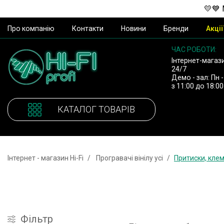
💛💙 
Про компанію
Контакти
Новини
Бренди
Акції
ЧАС РОБОТИ:
Інтернет-магаз
24/7
Демо - зал: Пн -
з 11:00 до 18:00
КАТАЛОГ ТОВАРІВ
Інтернет - магазин Hi-Fi
Програвачі вінілу усі
Притиски, кле
Фiльтр