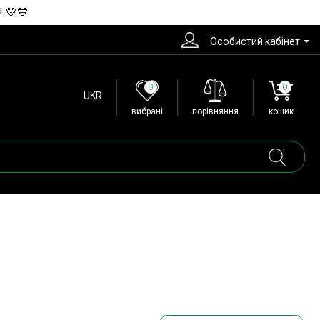
! 💛💙
Особистий кабінет
0
0
UKR
вибрані
порівняння
кошик