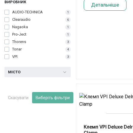
ВИРОБНИК
Детальніше
AUDIO-TECHNICA
1
Clearaudio
6
Nagaoka
1
Pro-Ject
1
Thorens
3
Tonar
4
VPI
3
МІСТО
Скасувати
Виберіть фільтри
Клемп VPI Deluxe Delri
Clamp