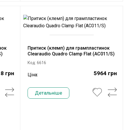
нок
Притиск (клемп) для грампластинок
S)
Clearaudio Quadro Clamp Flat (AC011/S)
Код: 6616
8 грн
5964 грн
Ціна:
Детальніше