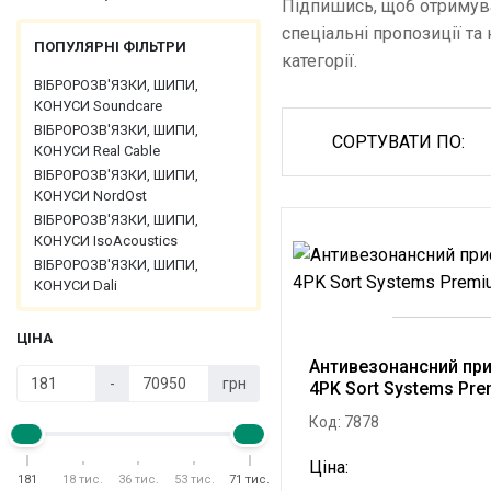
Підпишись, щоб отримув
спеціальні пропозиції та 
ПОПУЛЯРНІ ФІЛЬТРИ
категорії.
ВІБРОРОЗВ'ЯЗКИ, ШИПИ,
КОНУСИ Soundcare
ВІБРОРОЗВ'ЯЗКИ, ШИПИ,
СОРТУВАТИ ПО:
КОНУСИ Real Cable
ВІБРОРОЗВ'ЯЗКИ, ШИПИ,
КОНУСИ NordOst
ВІБРОРОЗВ'ЯЗКИ, ШИПИ,
КОНУСИ IsoAcoustics
ВІБРОРОЗВ'ЯЗКИ, ШИПИ,
КОНУСИ Dali
ЦІНА
Антивезонансний при
-
грн
4PK Sort Systems Pr
Код: 7878
Ціна:
181
18 тис.
36 тис.
53 тис.
71 тис.