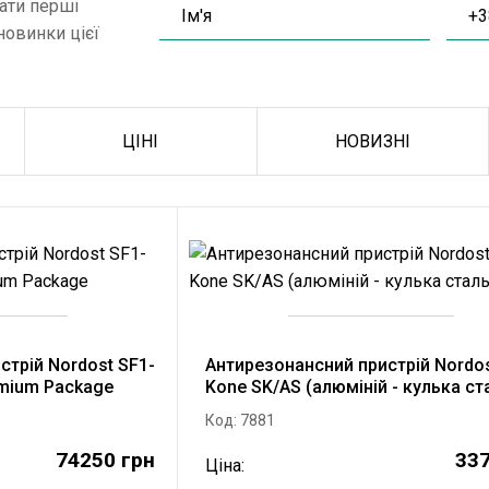
ати перші
новинки цієї
ЦІНІ
НОВИЗНІ
стрій Nordost SF1-
Антирезонансний пристрій Nordos
emium Package
Kone SK/AS (алюміній - кулька ст
Код: 7881
74250 грн
337
Ціна: