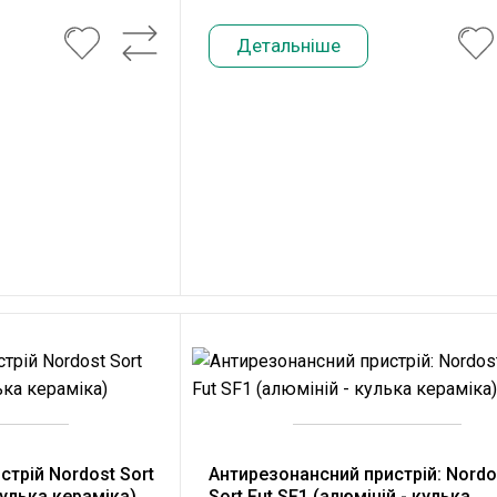
Детальніше
трій Nordost Sort
Антирезонансний пристрій: Nordo
кулька кераміка)
Sort Fut SF1 (алюміній - кулька