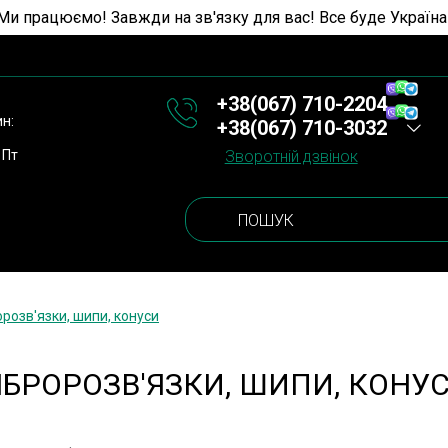
Ми працюємо! Завжди на зв'язку для вас! Все буде Україна
+38(067) 710-2204
ин:
+38(067) 710-3032
 Пт
Зворотній дзвінок
орозв'язки, шипи, конуси
ІБРОРОЗВ'ЯЗКИ, ШИПИ, КОНУ