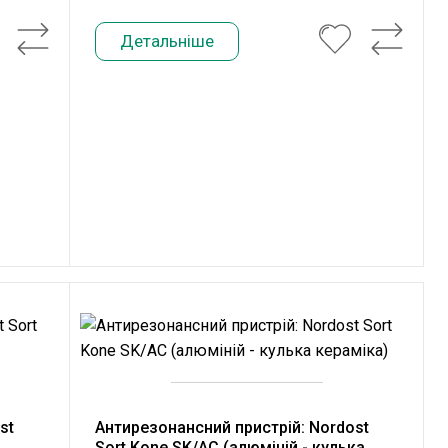
Детальніше
st
Антирезонансний пристрій: Nordost
Sort Kone SK/AC (алюміній - кулька