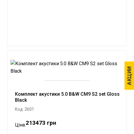
АКЦИИ
АКЦИИ
Комплект акустики 5.0 B&W CM9 S2 set Gloss
Black
Код: 2601
213473 грн
Ціна: