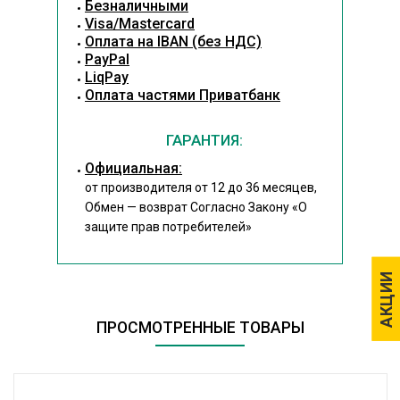
Безналичными
Visa/Mastercard
Оплата на IBAN (без НДС)
PayPal
LiqPay
Оплата частями Приватбанк
ГАРАНТИЯ:
Официальная:
от производителя от 12 до 36 месяцев,
Обмен — возврат Согласно Закону
«О
защите прав потребителей»
АКЦИИ
АКЦИИ
ПРОСМОТРЕННЫЕ ТОВАРЫ