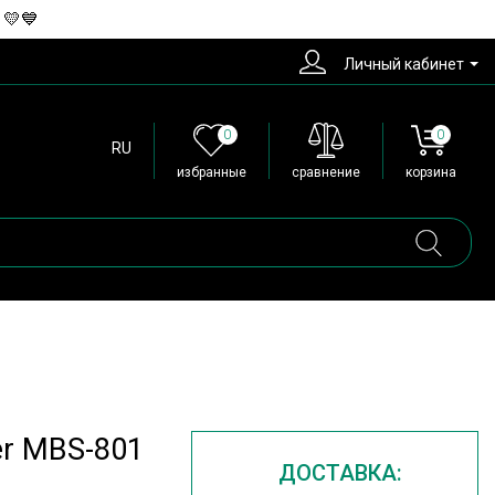
 💛💙
Личный кабинет
0
0
RU
избранные
сравнение
корзина
r MBS-801
ДОСТАВКА: