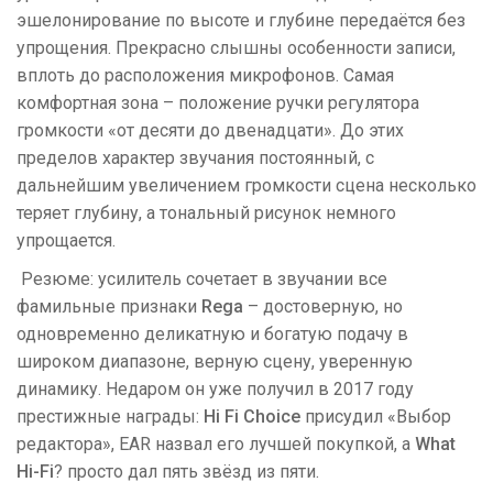
эшелонирование по высоте и глубине передаётся без
упрощения. Прекрасно слышны особенности записи,
вплоть до расположения микрофонов. Самая
комфортная зона – положение ручки регулятора
громкости «от десяти до двенадцати». До этих
пределов характер звучания постоянный, с
дальнейшим увеличением громкости сцена несколько
теряет глубину, а тональный рисунок немного
упрощается.
Резюме: усилитель сочетает в звучании все
фамильные признаки
Rega
– достоверную, но
одновременно деликатную и богатую подачу в
широком диапазоне, верную сцену, уверенную
динамику. Недаром он уже получил в 2017 году
престижные награды:
Hi Fi Choice
присудил «Выбор
редактора», EAR назвал его лучшей покупкой, а
What
Hi-Fi
? просто дал пять звёзд из пяти.