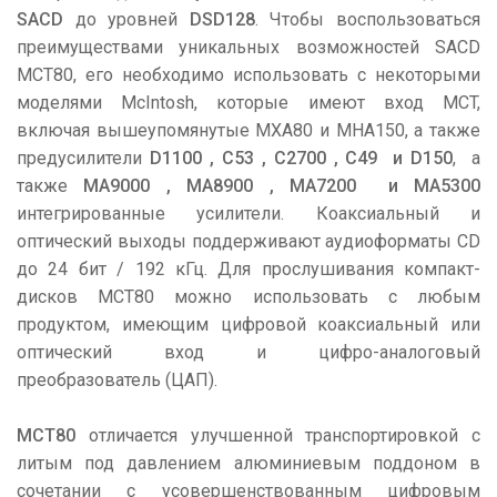
SACD
до уровней
DSD128
. Чтобы воспользоваться
преимуществами уникальных возможностей SACD
MCT80, его необходимо использовать с некоторыми
моделями McIntosh, которые имеют вход MCT,
включая вышеупомянутые MXA80 и MHA150, а также
предусилители
D1100 , C53 , C2700 , C49 и D150
, а
также
MA9000 , MA8900 , MA7200 и MA5300
интегрированные усилители. Коаксиальный и
оптический выходы поддерживают аудиоформаты CD
до 24 бит / 192 кГц. Для прослушивания компакт-
дисков MCT80 можно использовать с любым
продуктом, имеющим цифровой коаксиальный или
оптический вход и цифро-аналоговый
преобразователь (ЦАП).
MCT80
отличается улучшенной транспортировкой с
литым под давлением алюминиевым поддоном в
сочетании с усовершенствованным цифровым