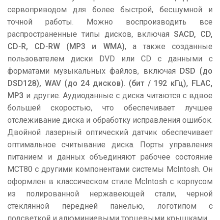
сервоприводом для более быстрой, бесшумной и
точной работы. Можно воспроизводить все
распространенные типы дисков, включая
SACD, CD,
CD-R, CD-RW (MP3 и WMA)
, а также созданные
пользователем диски DVD или CD с данными с
форматами музыкальных файлов, включая
DSD (до
DSD128), WAV (до 24 дисков)
.
(бит / 192 кГц), FLAC,
MP3
и другие. Аудиоданные с диска читаются с вдвое
большей скоростью, что обеспечивает лучшее
отслеживание диска и обработку исправления ошибок.
Двойной лазерный оптический датчик обеспечивает
оптимальное считывание диска. Порты управления
питанием и данных объединяют рабочее состояние
MCT80 с другими компонентами системы McIntosh. Он
оформлен в классическом стиле McIntosh с корпусом
из полированной нержавеющей стали, черной
стеклянной передней панелью, логотипом с
подсветкой и алюминиевыми торцевыми крышками.