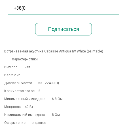
Встраиваемая акустика Cabasse Antigua IW White (paintable)
Характеристики
Bi-wiring
нет
Вес
2.2 кг
Диапазон частот
53 - 22400 Гц
Количество полос
2
Минимальный импеданс
6.8 Ом
Мощность
40 Вт
Номинальный импеданс
8 Ом
Оформление
открытое