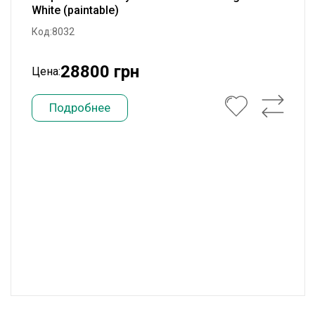
White (paintable)
Код:8032
28800 грн
Цена:
Подробнее
Встраиваемая акустика Cabasse Antigua IW White (paintable)