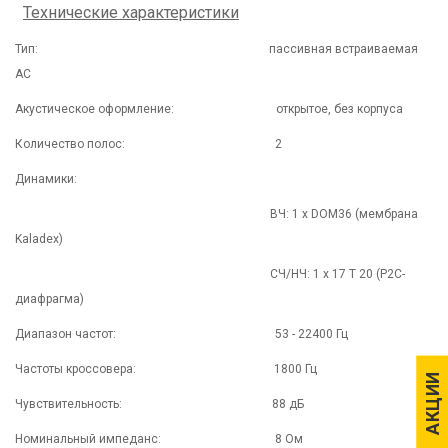
Технические характеристики
Тип: пассивная встраиваемая
АС
Акустическое оформление: открытое, без корпуса
Количество полос: 2
Динамики:
ВЧ: 1 x DOM36 (мембрана
Kaladex)
СЧ/НЧ: 1 х 17 Т 20 (P2C-
диафрагма)
Диапазон частот: 53 - 22400 Гц
Частоты кроссовера: 1800 Гц
АКЦИИ
АКЦИИ
Чувствительность: 88 дБ
Номинальный импеданс: 8 Ом