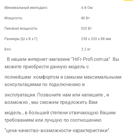
Минимальный импеданс: 6.8 Ом
Мощность: 40 Вт
Пиковая мощность: 320 Вт
Размеры (Ш х В х Г): 230 х 320 х 88 мм
Вес: 2.2 кг
В нашем интернет-магазине “
HiFi
-
Profi
.
com
.
ua
” Вы
можете приобрести данную модель с
полнейшим комфортом и самыми максимальными
консультациями по подключению и
эксплуатации. Позвоните нам или напишите , и
возможно , мы сможем предложить Вам
модель , в большей степени отвечающую Вашим
требованиям или лучшую по соотношению
“цена-качество-возможности-характеристики”.