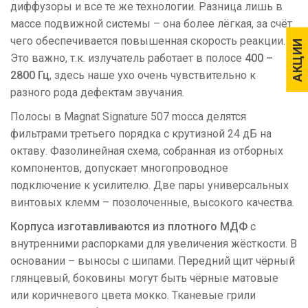
диффузоры и все те же технологии. Разница лишь в
массе подвижной системы – она более лёгкая, за счёт
чего обеспечивается повышенная скорость реакции.
АКЦИИ
АКЦИИ
Это важно, т.к. излучатель работает в полосе
400 –
2800 Гц
, здесь наше ухо очень чувствительно к
разного рода дефектам звучания.
Полосы в Magnat Signature 507 mocca делятся
фильтрами третьего порядка с крутизной 24 дБ на
октаву. Фазолинейная схема, собранная из отборных
компонентов, допускает многопроводное
подключение к усилителю. Две пары универсальных
винтовых клемм – позолоченные, высокого качества.
Корпуса изготавливаются из плотного МДФ
с
внутренними распорками для увеличения жёсткости. В
основании – выносы с шипами. Передний щит чёрный
глянцевый, боковины могут быть чёрные матовые
или коричневого цвета мокко. Тканевые грили