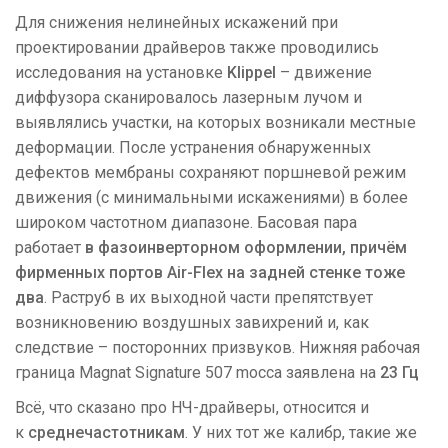
Для снижения нелинейных искажений при
проектировании драйверов также проводились
исследования на установке
Klippel
– движение
диффузора сканировалось лазерным лучом и
выявлялись участки, на которых возникали местные
деформации. После устранения обнаруженных
дефектов мембраны сохраняют поршневой режим
движения (с минимальными искажениями) в более
широком частотном диапазоне. Басовая пара
работает
в фазоинверторном оформлении, причём
фирменных портов Air-Flex на задней стенке тоже
два
. Раструб в их выходной части препятствует
возникновению воздушных завихрений и, как
следствие – посторонних призвуков. Нижняя рабочая
граница Magnat Signature 507 mocca заявлена на
23 Гц
Всё, что сказано про НЧ-драйверы, относится и
к
среднечастотникам
. У них тот же калибр, такие же