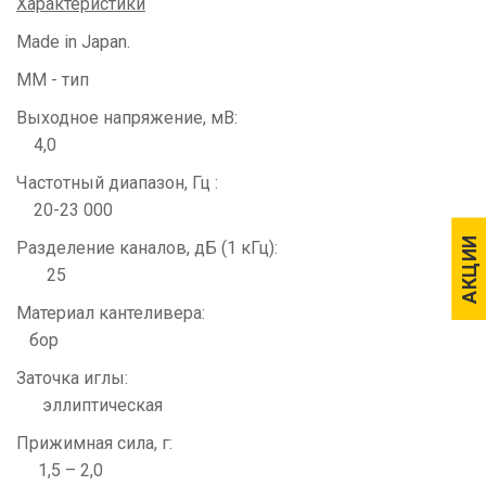
Характеристики
Made in Japan.
MM - тип
Выходное напряжение, мВ:
4,0
Частотный диапазон, Гц :
20-23 000
АКЦИИ
АКЦИИ
Разделение каналов, дБ (1 кГц):
25
Материал кантеливера:
бор
Заточка иглы:
эллиптическая
Прижимная сила, г:
1,5 – 2,0