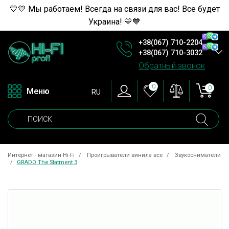
💛💙 Мы работаем! Всегда на связи для вас! Все будет
Украина! 💛💙
+38(067) 710-2204
+38(067) 710-3032
Обратный звонок
0
0
Меню
RU
Интернет - магазин Hi-Fi
Проигрыватели винила все
Звукосниматели
GRADO The Statment 3