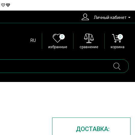
 💛💙
Личный кабинет
0
0
RU
избранные
сравнение
корзина
ДОСТАВКА: