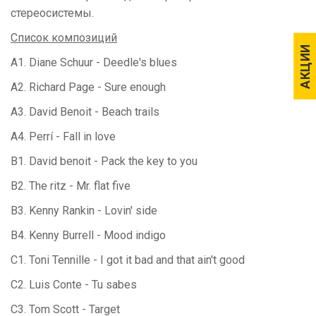
стереосистемы.
Список композиций
АКЦИИ
АКЦИИ
A1. Diane Schuur - Deedle's blues
A2. Richard Page - Sure enough
A3. David Benoit - Beach trails
A4. Perrí - Fall in love
B1. David benoit - Pack the key to you
B2. The ritz - Mr. flat five
B3. Kenny Rankin - Lovin' side
B4. Kenny Burrell - Mood indigo
C1. Toni Tennille - I got it bad and that ain't good
C2. Luis Conte - Tu sabes
C3. Tom Scott - Target