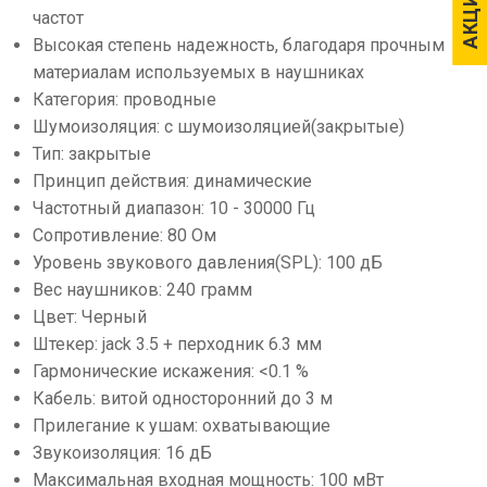
АКЦИИ
АКЦИИ
частот
Высокая степень надежность, благодаря прочным
материалам используемых в наушниках
Категория: проводные
Шумоизоляция: с шумоизоляцией(закрытые)
Тип: закрытые
Принцип действия: динамические
Частотный диапазон: 10 - 30000 Гц
Сопротивление: 80 Ом
Уровень звукового давления(SPL): 100 дБ
Вес наушников: 240 грамм
Цвет: Черный
Штекер: jack 3.5 + перходник 6.3 мм
Гармонические искажения: <0.1 %
Кабель: витой односторонний до 3 м
Прилегание к ушам: охватывающие
Звукоизоляция: 16 дБ
Максимальная входная мощность: 100 мВт