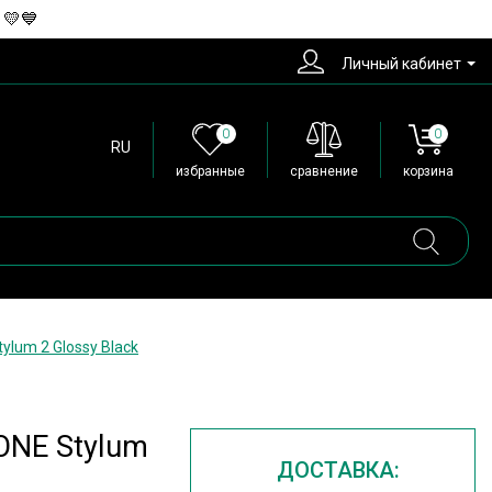
 💛💙
Личный кабинет
0
0
RU
избранные
сравнение
корзина
lum 2 Glossy Black
ONE Stylum
ДОСТАВКА: