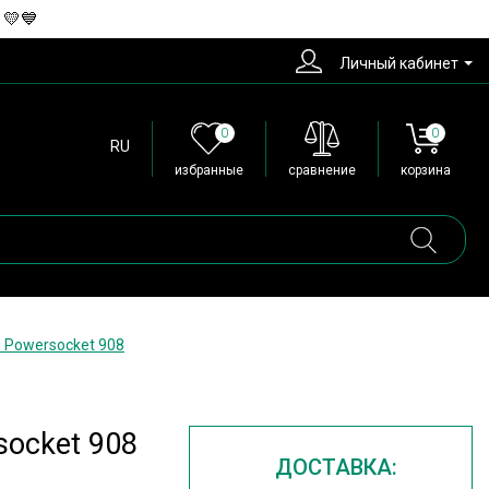
 💛💙
Личный кабинет
0
0
RU
избранные
сравнение
корзина
 Powersocket 908
socket 908
ДОСТАВКА: