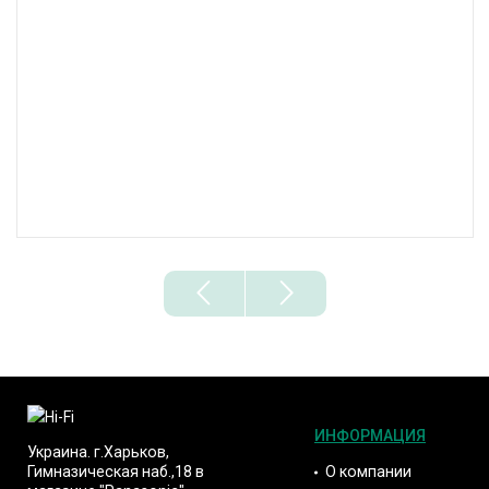
Коммутационный коллектор Atlas RCA-5 Din Junktion Box
Технические характеристики
Тип: коммутационно-распределительный интерфейс
Количество входов/выходов: 1/2
Коннекторы:
1 x DIN 5/180° (male)
2 x RCA (female)
ИНФОРМАЦИЯ
Украина. г.Харьков,
О компании
Гимназическая наб.,18 в