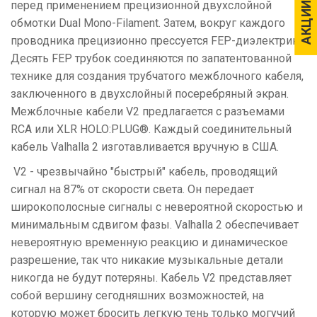
перед применением прецизионной двухслойной
АКЦИИ
АКЦИИ
обмотки Dual Mono-Filament. Затем, вокруг каждого
проводника прецизионно прессуется FEP-диэлектрик.
Десять FEP трубок соединяются по запатентованной
технике для создания трубчатого межблочного кабеля,
заключенного в двухслойный посеребряный экран.
Межблочные кабели V2 предлагается с разъемами
RCA или XLR HOLO:PLUG®. Каждый соединительный
кабель Valhalla 2 изготавливается вручную в США.
V2 - чрезвычайно "быстрый" кабель, проводящий
сигнал на 87% от скорости света. Он передает
широкополосные сигналы с невероятной скоростью и
минимальным сдвигом фазы. Valhalla 2 обеспечивает
невероятную временную реакцию и динамическое
разрешение, так что никакие музыкальные детали
никогда не будут потеряны. Кабель V2 представляет
собой вершину сегодняшних возможностей, на
которую может бросить легкую тень только могучий