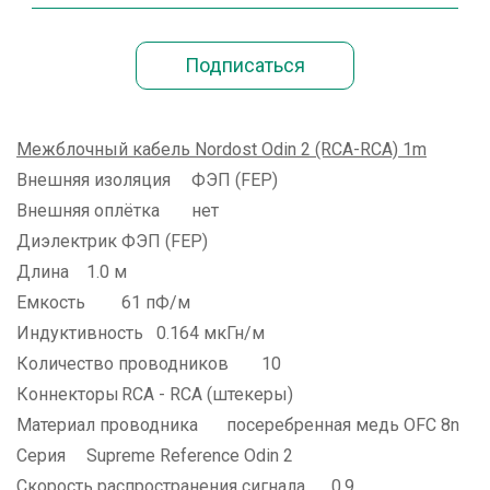
Межблочный кабель Nordost Odin 2 (RCA-RCA) 1m
Внешняя изоляция
ФЭП (FEP)
Внешняя оплётка
нет
Диэлектрик
ФЭП (FEP)
Длина
1.0 м
Емкость
61 пФ/м
Индуктивность
0.164 мкГн/м
Количество проводников
10
Коннекторы
RCA - RCA (штекеры)
Материал проводника
посеребренная медь OFC 8n
Серия
Supreme Reference Odin 2
Скорость распространения сигнала
0,9