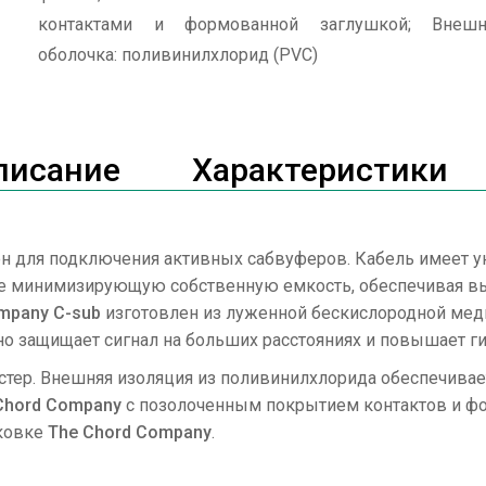
контактами и формованной заглушкой; Внешн
оболочка: поливинилхлорид (PVC)
писание
Характеристики
н для подключения активных сабвуферов. Кабель имеет у
е минимизирующую собственную емкость, обеспечивая вы
mpany C-sub
изготовлен из луженной бескислородной меди
о защищает сигнал на больших расстояниях и повышает ги
стер. Внешняя изоляция из поливинилхлорида обеспечивае
Chord Company
с позолоченным покрытием контактов и ф
аковке
The Chord Company
.