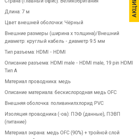
АКЦИИ
АКЦИИ
Страна (Главный офис):
Великобритания
Длина:
7 м
Цвет внешней оболочки:
Чёрный
Внешние размеры (ширина x толщина)/Внешний
диаметр:
круглый кабель - диаметр 9.5 мм
Тип разъема:
HDMI - HDMI
Описание разъема:
HDMI male - HDMI male, 19 pin HDMI
Тип A
Материал проводника:
медь
Описание материала:
бескислородная медь ОFС
Внешняя оболочка:
поливинилхлорид PVC
Изоляция проводника (-ов):
ПЭФ (данные), ПЭВП
(питание)
Материал экрана:
медь OFC (90%) + тройной слой