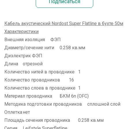
Кабель акустический Nordost Super Flatline в бухте 50м
Характеристики
Внешняя изоляция
ФЭП
Диаметр/сечение нити
0.258 кв.мм
Диэлектрик
ФЭП
Длина
отрезной
Количество нитей в проводнике
1
Количество проводников
16
Количество слоев в проводнике
1
Материал проводника
БКМ 6n (ОFС)
Методика подготовки проводников
сплошной слой
Оплетка
нет
Площадь сечения проводника
0.258 кв.мм
Серия
Leifstyle Superflatline