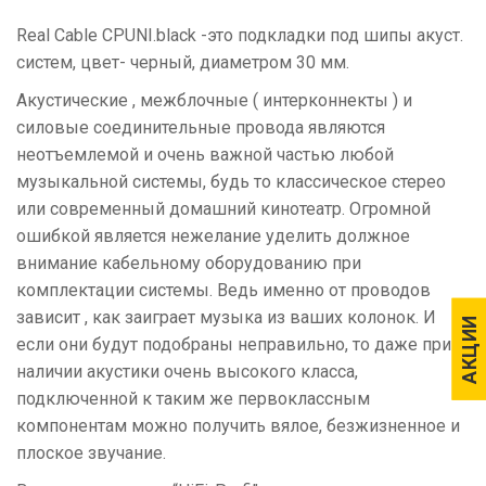
Real Cable CPUNI.black -это подкладки под шипы акуст.
систем, цвет- черный, диаметром 30 мм.
Акустические , межблочные ( интерконнекты ) и
силовые соединительные провода являются
неотъемлемой и очень важной частью любой
музыкальной системы, будь то классическое стерео
или современный домашний кинотеатр. Огромной
ошибкой является нежелание уделить должное
внимание кабельному оборудованию при
комплектации системы. Ведь именно от проводов
зависит , как заиграет музыка из ваших колонок. И
АКЦИИ
АКЦИИ
если они будут подобраны неправильно, то даже при
наличии акустики очень высокого класса,
подключенной к таким же первоклассным
компонентам можно получить вялое, безжизненное и
плоское звучание.