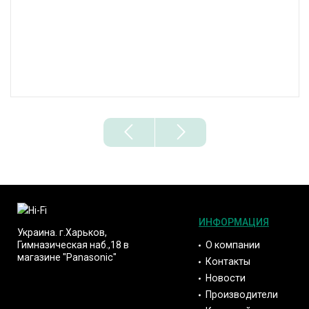
ИНФОРМАЦИЯ
Украина. г.Харьков,
О компании
Гимназическая наб.,18 в
магазине "Panasonic"
Контакты
Новости
Производители