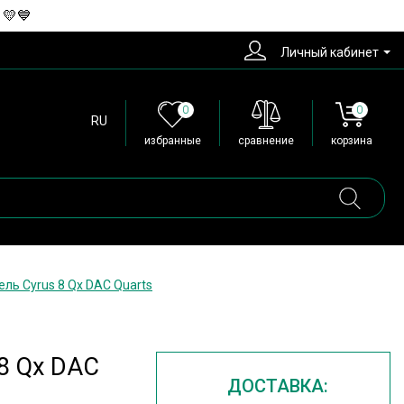
 💛💙
Личный кабинет
0
0
RU
избранные
сравнение
корзина
ль Cyrus 8 Qx DAC Quarts
8 Qx DAC
ДОСТАВКА: