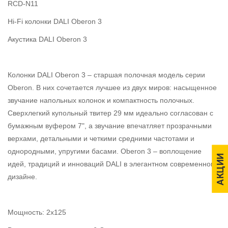
RCD-N11
Hi-Fi колонки DALI Oberon 3
Акустика DALI Oberon 3
Колонки DALI Oberon 3 – старшая полочная модель серии
Oberon. В них сочетается лучшее из двух миров: насыщенное
звучание напольных колонок и компактность полочных.
Сверхлегкий купольный твитер 29 мм идеально согласован с
бумажным вуфером 7", а звучание впечатляет прозрачными
верхами, детальными и четкими средними частотами и
однородными, упругими басами. Oberon 3 – воплощение
АКЦИИ
АКЦИИ
идей, традиций и инноваций DALI в элегантном современном
дизайне.
Мощность: 2x125