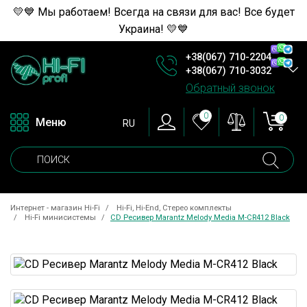
💛💙 Мы работаем! Всегда на связи для вас! Все будет
Украина! 💛💙
+38(067) 710-2204
+38(067) 710-3032
Обратный звонок
0
0
Меню
RU
Интернет - магазин Hi-Fi
Hi-Fi, Hi-End, Стерео комплекты
Hi-Fi минисистемы
CD Ресивер Marantz Melody Media M-CR412 Black