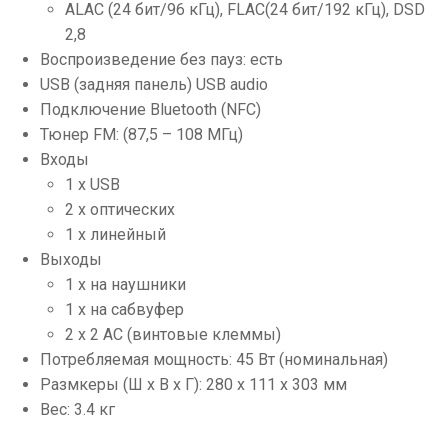
ALAC (24 бит/96 кГц), FLAC(24 бит/192 кГц), DSD
2,8
Воспроизведение без пауз: есть
USB (задняя панель) USB audio
Подключение Bluetooth (NFC)
Тюнер FM: (87,5 – 108 МГц)
Входы
1 x USB
2 x оптических
1 x линейный
Выходы
1 x на наушники
1 x на сабвуфер
2 x 2 АС (винтовые клеммы)
Потребляемая мощность: 45 Вт (номинальная)
Размкеры (Ш х В х Г): 280 x 111 x 303 мм
Вес: 3.4 кг