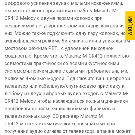
цифрового усиления звука с малыми искажениями,
вы можете легко организовать работу Marantz M-
CR412 Melody с двумя парами колонок при
АКЦИИ
АКЦИИ
независимой регулировке громкости для каждой из
них. Можно также подключить одну пару колонок, но в
аудиофильском режиме би-ампинга или в уникальном
мостовом режиме PBTL с удвоенной выходной
мощностью. Кроме этого, Marantz M-CR412 полностью
совместима практически со всеми акустическими
системами, причем даже с самыми требовательными,
включая 4-омные модели. Подключите ваш цифровой
телевизор или кабельную/спутниковую приставку к
любому из двух цифровых аудио входов в Marantz M-
CR412 Melody, чтобы наслаждаться полным динамики
воспроизведением ваших любимых фильмов и
телевизионных шоу. CD ресивер Marantz M-
CR412 может автоматически «просыпаться» при
получении аудио сигнала от телевизора, а также может