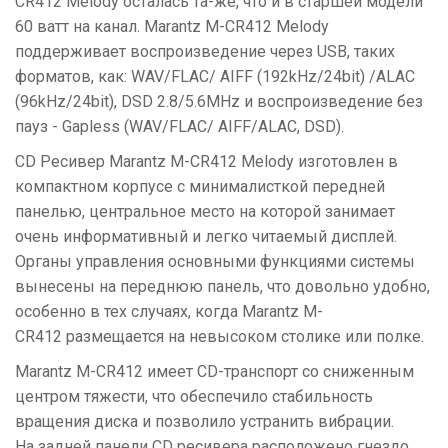
CR412 Melody осталась та-же, что и в старшей модели
60 ватт на канал. Marantz M-CR412 Melody
поддерживает воспроизведение через USB, таких
форматов, как: WAV/FLAC/ AIFF (192kHz/24bit) /ALAC
(96kHz/24bit), DSD 2.8/5.6MHz и воспроизведение без
пауз - Gapless (WAV/FLAC/ AIFF/ALAC, DSD).
CD Ресивер Marantz M-CR412 Melody изготовлен в
компактном корпусе с минималисткой передней
панелью, центральное место на которой занимает
очень информативный и легко читаемый дисплей.
Органы управления основными функциями системы
вынесены на переднюю панель, что довольно удобно,
особенно в тех случаях, когда Marantz M-
CR412 размещается на невысоком столике или полке.
Marantz M-CR412 имеет CD-транспорт со сниженным
центром тяжести, что обеспечило стабильность
вращения диска и позволило устранить вибрации.
На задней панели CD ресивера расположено гнездо