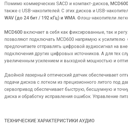
Помимо коммерческих SACD и компакт-дисков,
MCD60
также с USB-накопителей. С этих дисков и USB-накопи
WAV (до 24 бит / 192 кГц) и WMA
. Флэш-накопители легк
MCD600
включает в себя как фиксированные, так и ре
позволяют подключать MCD600 напрямую к усилителю б
предпочитаете отправлять цифровой аудиосигнал на вн
подключения других цифровых источников. А для тех с
увеличенным усилением и выходной мощностью и оптим
Двойной лазерный оптический датчик обеспечивает опт
подачи дисков с лотком из прецизионного литого под 
сервопривод обеспечивает быструю, бесшумную и точну
диска и обработку исправления ошибок. Управление пи
ТЕХНИЧЕСКИЕ ХАРАКТЕРИСТИКИ АУДИО