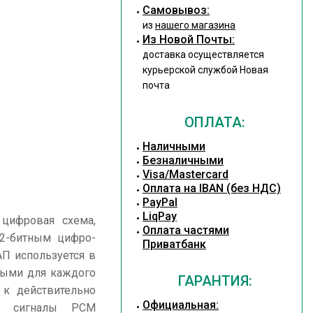
Cамовывоз:
из
нашего магазина
Из Новой Почты:
доставка осуществляется
курьерской службой Новая
почта
ОПЛАТА:
Наличными
Безналичными
Visa/Mastercard
Оплата на IBAN (без НДС)
PayPal
LiqPay
цифровая схема,
Оплата частями
2-битным цифро-
Приватбанк
П используется в
ными для каждого
ГАРАНТИЯ:
 к действительно
Официальная:
се сигналы PCM