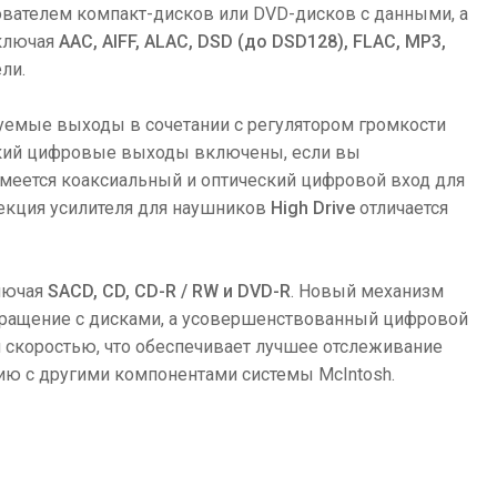
вателем компакт-дисков или DVD-дисков с данными, а
включая
AAC, AIFF, ALAC, DSD (до DSD128), FLAC, MP3,
ли.
уемые выходы в сочетании с регулятором громкости
ский цифровые выходы включены, если вы
имеется коаксиальный и оптический цифровой вход для
секция усилителя для наушников
High Drive
отличается
лючая
SACD, CD, CD-R / RW и DVD-R
. Новый механизм
бращение с дисками, а усовершенствованный цифровой
 скоростью, что обеспечивает лучшее отслеживание
ию с другими компонентами системы McIntosh.