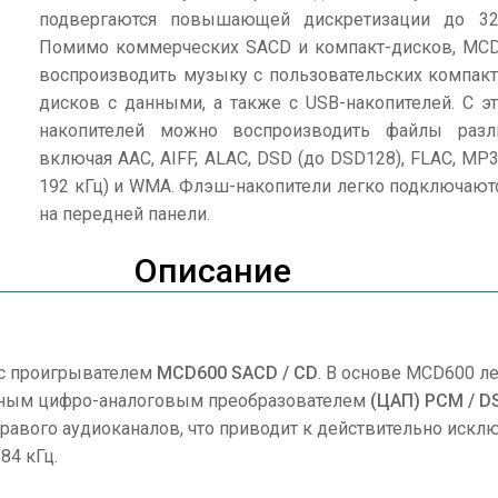
подвергаются повышающей дискретизации до 32
Помимо коммерческих SACD и компакт-дисков, MC
воспроизводить музыку с пользовательских компакт
дисков с данными, а также с USB-накопителей. С э
накопителей можно воспроизводить файлы разл
включая AAC, AIFF, ALAC, DSD (до DSD128), FLAC, MP3
192 кГц) и WMA. Флэш-накопители легко подключают
на передней панели.
Описание
 с проигрывателем
MCD600 SACD / CD
. В основе MCD600 л
тным цифро-аналоговым преобразователем
(ЦАП) PCM / D
равого аудиоканалов, что приводит к действительно иск
84 кГц.