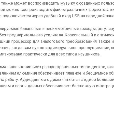
0
также может воспроизводить музыку с созданных пользо
телей можно воспроизводить файлы различных форматов, 
о подключаются через удобный вход USB на передней пане
гулируемые балансные и несимметричные выходы; регулир
ез предварительного усилителя. Коаксиальный и оптиче
ешний процессор для аналогового преобразования. Также 
лучаев, когда вам нужно индивидуальное прослушивание, 
изирована практически для всех типов наушников.
имальное чтение всех распространенных типов дисков, вк
давлением алюминия обеспечивает плавное и бесшумное о
ю работу. Аудиоданные с диска читаются с вдвое большей
танием и порты данных обеспечивают бесшовную интеграц