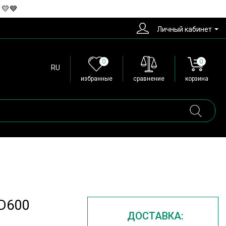
 💛💙
Личный кабинет
0
0
RU
избранные
сравнение
корзина
D600
ДОСТАВКА: