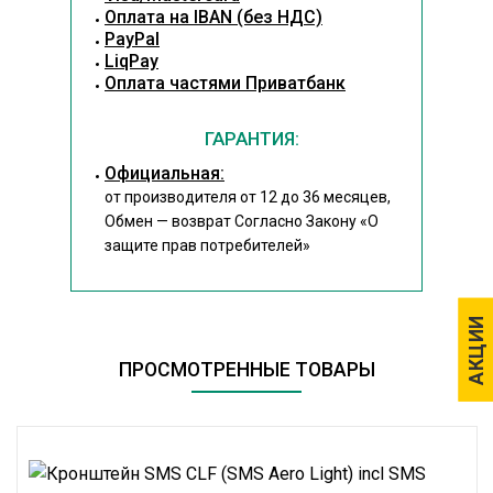
Оплата на IBAN (без НДС)
PayPal
LiqPay
Оплата частями Приватбанк
ГАРАНТИЯ:
Официальная:
от производителя от 12 до 36 месяцев,
Обмен — возврат Согласно Закону
«О
защите прав потребителей»
АКЦИИ
АКЦИИ
ПРОСМОТРЕННЫЕ ТОВАРЫ