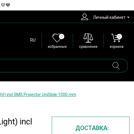
 💛💙
Личный кабинет
0
0
RU
избранные
сравнение
корзина
t) incl SMS Projector UniSlide 1000 mm
ght) incl
ДОСТАВКА: