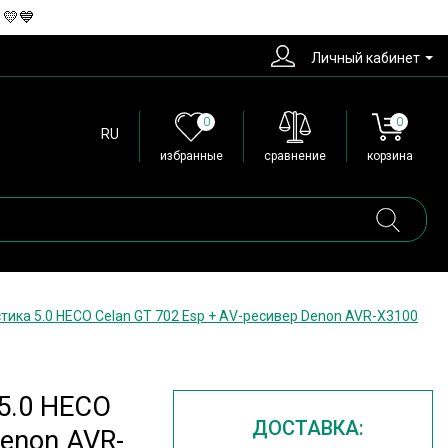
 💛💙
Личный кабинет
0
0
RU
избранные
сравнение
корзина
ика 5.0 HECO Celan GT 702 Esp + АV-ресивер Denon AVR-X3100
5.0 HECO
ДОСТАВКА:
Denon AVR-