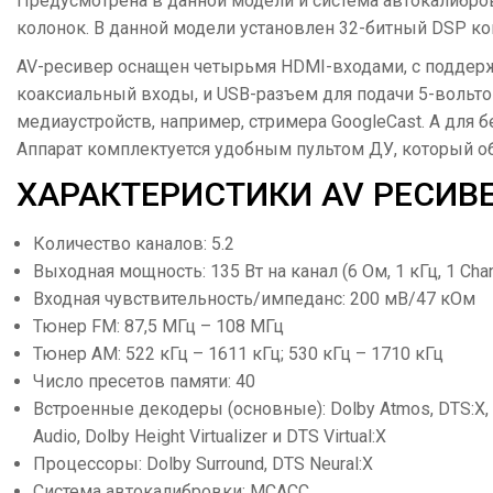
Предусмотрена в данной модели и система автокалибров
колонок. В данной модели установлен 32-битный DSP ком
AV-ресивер оснащен четырьмя HDMI-входами, с поддержко
коаксиальный входы, и USB-разъем для подачи 5-вольто
медиауcтройств, например, стримера GoogleCast. А для
Аппарат комплектуется удобным пультом ДУ, который об
ХАРАКТЕРИСТИКИ AV РЕСИВЕР
Количество каналов: 5.2
Выходная мощность: 135 Вт на канал (6 Ом, 1 кГц, 1 Chann
Входная чувствительность/импеданс: 200 мВ/47 кОм
Тюнер FM: 87,5 МГц – 108 МГц
Тюнер AM: 522 кГц – 1611 кГц; 530 кГц – 1710 кГц
Число пресетов памяти: 40
Встроенные декодеры (основные): Dolby Atmos, DTS:X, Dol
Audio, Dolby Height Virtualizer и DTS Virtual:X
Процессоры: Dolby Surround, DTS Neural:X
Система автокалибровки: MCACC