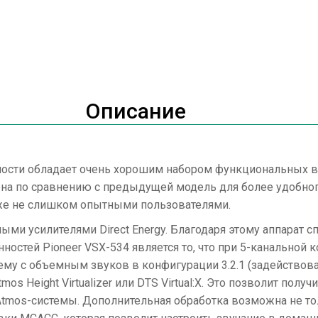
Описание
имости обладает очень хорошим набором функциональных
на по сравнению с предыдущей модель для более удобног
аже не слишком опытными пользователями.
ми усилителями Direct Energy. Благодаря этому аппарат с
нностей Pioneer VSX-534 является то, что при 5-канальной
тему с объемным звуков в конфигурации 3.2.1 (задействова
s Height Virtualizer или DTS Virtual:X. Это позволит полу
Atmos-системы. Дополнительная обработка возможна не тол