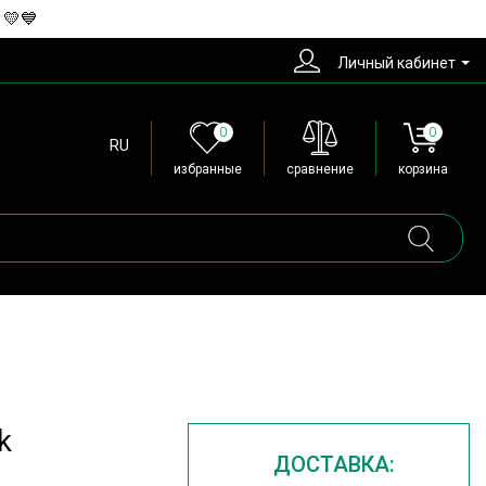
 💛💙
Личный кабинет
0
0
RU
избранные
сравнение
корзина
k
ДОСТАВКА: