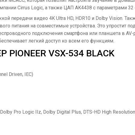
ки MCACC, которая позволит настроить звучание в домашн
пании Cirrus Logic, а также ЦАП AK4438 с параметрами 32 
й передачи видео 4K Ultra HD, HDR10 и Dolby Vision. Так
вого питания на совместимые устройства. Это упростит п
 беспроводного подключения смартфона или планшета в AV
еспечивает легкий доступ ко всем его функциям.
 PIONEER VSX-534 BLACK
el Driven, IEC)
by Pro Logic IIz, Dolby Digital Plus, DTS-HD High Resolutio