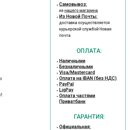
Cамовывоз:
из
нашего магазина
Из Новой Почты:
доставка осуществляется
курьерской службой Новая
почта
ОПЛАТА:
Наличными
Безналичными
Visa/Mastercard
Оплата на IBAN (без НДС)
а
PayPal
LiqPay
M:
Оплата частями
Приватбанк
ГАРАНТИЯ:
Официальная: