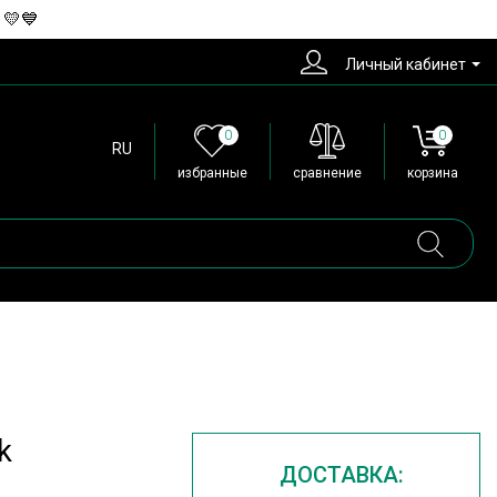
 💛💙
Личный кабинет
0
0
RU
избранные
сравнение
корзина
k
ДОСТАВКА: