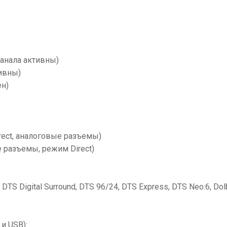
 канала активны)
тивны)
ен)
Direct, аналоговые разъемы)
 разъемы, режим Direct)
TS Digital Surround, DTS 96/24, DTS Express, DTS Neo:6, Dolby
и USB):