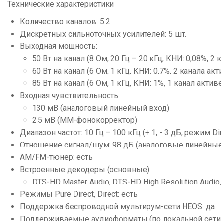
Технические характеристики
Количество каналов: 5.2
Дискретных сильноточных усилителей: 5 шт.
Выходная мощность:
50 Вт на канал (8 Ом, 20 Гц – 20 кГц, КНИ: 0,08%, 2
60 Вт на канал (6 Ом, 1 кГц, КНИ: 0,7%, 2 канала ак
85 Вт на канал (6 Ом, 1 кГц, КНИ: 1%, 1 канал актив
Входная чувствительность:
130 мВ (аналоговый линейный вход)
2.5 мВ (MM-фонокорректор)
Диапазон частот: 10 Гц – 100 кГц (+ 1, - 3 дБ, режим 
Отношение сигнал/шум: 98 дБ (аналоговые линейные
AM/FM-тюнер: есть
Встроенные декодеры (основные):
DTS-HD Master Audio, DTS-HD High Resolution Audio, D
Режимы Pure Direct, Direct: есть
Поддержка беспроводной мультирум-сети HEOS: да
Поддерживаемые аудиоформаты (по локальной сети 