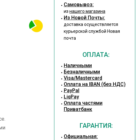
Cамовывоз:
из
нашего магазина
Из Новой Почты:
доставка осуществляется
курьерской службой Новая
почта
ОПЛАТА:
Наличными
Безналичными
Visa/Mastercard
Оплата на IBAN (без НДС)
PayPal
LiqPay
Оплата частями
Приватбанк
се.
ГАРАНТИЯ:
ыми
Официальная: