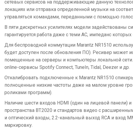
сетевых сервисов на поддерживающие данную технологию
локациях или отправка определенной музыки на соотве
управляться командами, переданными с помощью голосов
В пяти дискретных усилителях модели задействованы сил
гарантируется работа даже с теми АС, импеданс которых 
Для беспроводной коммутации Marantz NR1510 использует 
будет доступен после обновления ПО). Ресивер может ис
помещенные на серверы и компьютеры локальной сети. 
online-сервисы Spotify Connect, TuneIn, Tidal, Deezer и др.
Откалибровать подключенные к Marantz NR1510 спикеры 
полноценные низкие частоты даже на малом уровне гро
роликами программ).
Наличие шести входов HDMI (один на лицевой панели) и
пространства BT.2020 и стандартов видео с расширенны
и оптический входы, 2.2-канальный выход RCA и вход 
маркировку.