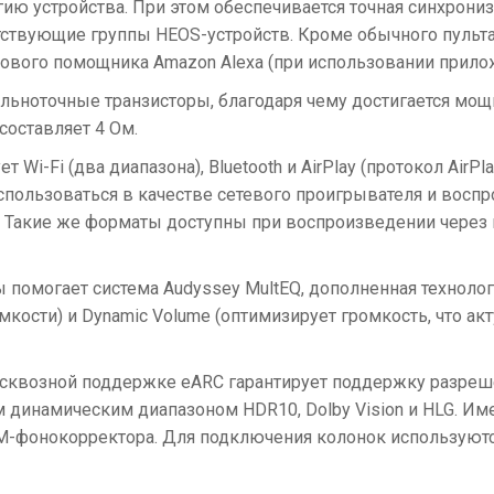
 устройства. При этом обеспечивается точная синхрониза
тствующие группы HEOS-устройств. Кроме обычного пульт
ого помощника Amazon Alexa (при использовании приложен
ьноточные транзисторы, благодаря чему достигается мощнос
составляет 4 Ом.
Wi-Fi (два диапазона), Bluetooth и AirPlay (протокол Air
пользоваться в качестве сетевого проигрывателя и воспрои
Такие же форматы доступны при воспроизведении через 
помогает система Audyssey MultEQ, дополненная технолог
мкости) и Dynamic Volume (оптимизирует громкость, что 
 сквозной поддержке eARC гарантирует поддержку разреше
м динамическим диапазоном HDR10, Dolby Vision и HLG. И
MM-фонокорректора. Для подключения колонок использую