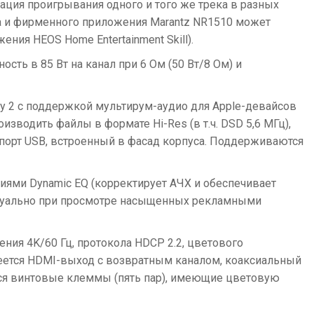
ция проигрывания одного и того же трека в разных
а и фирменного приложения Marantz NR1510 может
ия HEOS Home Entertainment Skill).
ть в 85 Вт на канал при 6 Ом (50 Вт/8 Ом) и
Play 2 с поддержкой мультирум-аудио для Apple-девайсов
зводить файлы в формате Hi-Res (в т.ч. DSD 5,6 МГц),
порт USB, встроенный в фасад корпуса. Поддерживаются
иями Dynamic EQ (корректирует АЧХ и обеспечивает
актуально при просмотре насыщенных рекламными
ния 4K/60 Гц, протокола HDCP 2.2, цветового
меется HDMI-выход с возвратным каналом, коаксиальный
тся винтовые клеммы (пять пар), имеющие цветовую