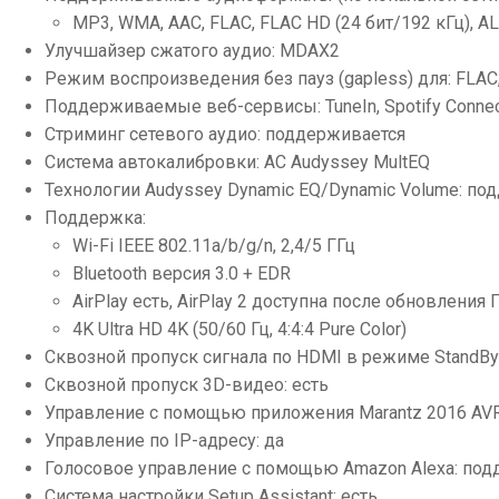
MP3, WMA, AAC, FLAC, FLAC HD (24 бит/192 кГц), ALA
Улучшайзер сжатого аудио: MDAX2
Режим воспроизведения без пауз (gapless) для: FLAC,
Поддерживаемые веб-сервисы: TuneIn, Spotify Connect,
Стриминг сетевого аудио: поддерживается
Система автокалибровки: АС Audyssey MultEQ
Технологии Audyssey Dynamic EQ/Dynamic Volume: п
Поддержка:
Wi-Fi IEEE 802.11a/b/g/n, 2,4/5 ГГц
Bluetooth версия 3.0 + EDR
AirPlay есть, AirPlay 2 доступна после обновления 
4K Ultra HD 4K (50/60 Гц, 4:4:4 Pure Color)
Сквозной пропуск сигнала по HDMI в режиме StandBy:
Сквозной пропуск 3D-видео: есть
Управление с помощью приложения Marantz 2016 AVR Re
Управление по IP-адресу: да
Голосовое управление с помощью Amazon Alexa: под
Система настройки Setup Assistant: есть