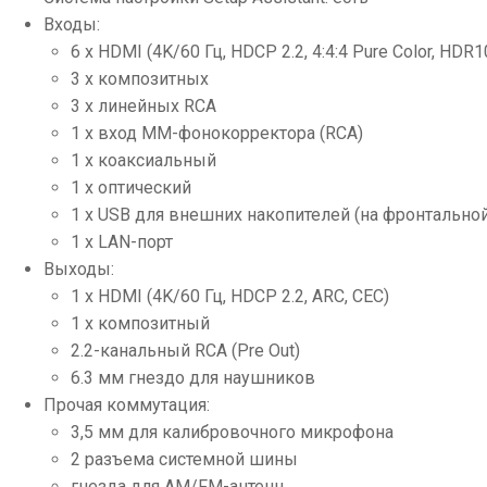
Входы:
6 x HDMI (4K/60 Гц, HDCP 2.2, 4:4:4 Pure Color, HDR10
3 x композитных
3 x линейных RCA
1 x вход MM-фонокорректора (RCA)
1 x коаксиальный
1 x оптический
1 x USB для внешних накопителей (на фронтальной
1 x LAN-порт
Выходы:
1 x HDMI (4K/60 Гц, HDCP 2.2, ARC, CEC)
1 x композитный
2.2-канальный RCA (Pre Out)
6.3 мм гнездо для наушников
Прочая коммутация:
3,5 мм для калибровочного микрофона
2 разъема системной шины
гнезда для AM/FM-антенн