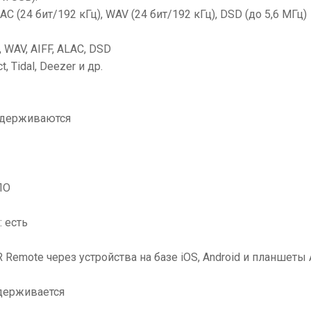
C (24 бит/192 кГц), WAV (24 бит/192 кГц), DSD (до 5,6 МГц)
 WAV, AIFF, ALAC, DSD
 Tidal, Deezer и др.
оддерживаются
ПО
 есть
mote через устройства на базе iOS, Android и планшеты Am
держивается