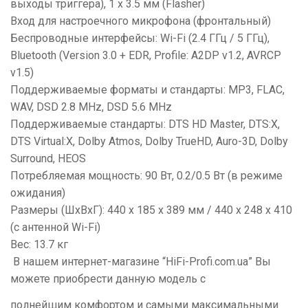
выходы триггера), 1 х 3.5 мм (Flasher)
Вход для настроечного микрофона (фронтальный)
Беспроводные интерфейсы: Wi-Fi (2.4 ГГц / 5 ГГц),
Bluetooth (Version 3.0 + EDR, Profile: A2DP v1.2, AVRCP
v1.5)
Поддерживаемые форматы и стандарты: MP3, FLAC,
WAV, DSD 2.8 MHz, DSD 5.6 MHz
Поддерживаемые стандарты: DTS HD Master, DTS:X,
DTS Virtual:X, Dolby Atmos, Dolby TrueHD, Auro-3D, Dolby
Surround, HEOS
Потребляемая мощность: 90 Вт, 0.2/0.5 Вт (в режиме
ожидания)
Размеры (ШхВхГ): 440 х 185 х 389 мм / 440 x 248 x 410
(c антенной Wi-Fi)
Вес: 13.7 кг
В нашем интернет-магазине “
HiFi
-
Profi
.
com
.
ua
” Вы
можете приобрести данную модель с
полнейшим комфортом и самыми максимальными