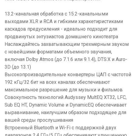
13.2-канальная обработка с 15.2-канальными
выходами XLR и RCA и гибкими харакетиристиками
каскадов предусиления - идеально подходит для
продвинутых энтузиастов домашнего кинотеатра
Наслаждайтесь захватывающим трехмерным звуком
с новейшими форматами объемного звучания,
включая Dolby Atmos (до 7.1.6 или 9.1.4), DTS:X и Auro-
3D (до 13.1)
Высокопроизводительные конвертеры ЦАП с частотой
192 кГц/32 бит на всех каналах обеспечивают
максимальное разрешение для музыки и фильмов
Совокупность технологий Audyssey MultEQ XT32, LFC,
Sub EQ HT, Dynamic Volume и DynamicEQ обеспечивает
выравнивание, наилучшим образом подходящее для
вашей среды прослушивания
Встроенный Bluetooth и Wi-Fi с поддержкой двух
диапазонов 2.4 ГГц/5 ГГц обеспечивают улучшенную