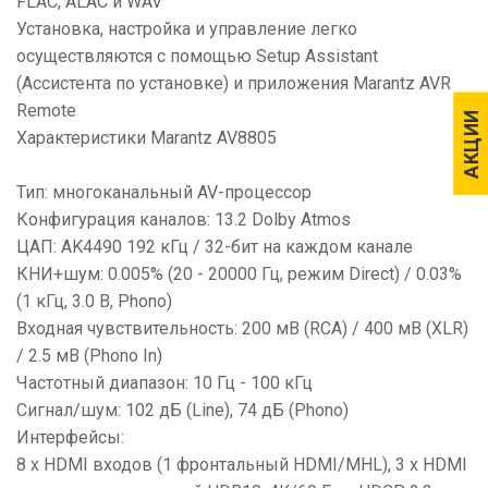
FLAC, ALAC и WAV
Установка, настройка и управление легко
осуществляются с помощью Setup Assistant
(Ассистента по установке) и приложения Marantz AVR
Remote
АКЦИИ
АКЦИИ
Характеристики Marantz AV8805
Тип: многоканальный AV-процессор
Конфигурация каналов: 13.2 Dolby Atmos
ЦАП: AK4490 192 кГц / 32-бит на каждом канале
КНИ+шум: 0.005% (20 - 20000 Гц, режим Direct) / 0.03%
(1 кГц, 3.0 В, Phono)
Входная чувствительность: 200 мВ (RCA) / 400 мВ (XLR)
/ 2.5 мВ (Phono In)
Частотный диапазон: 10 Гц - 100 кГц
Сигнал/шум: 102 дБ (Line), 74 дБ (Phono)
Интерфейсы:
8 х HDMI входов (1 фронтальный HDMI/MHL), 3 х HDMI