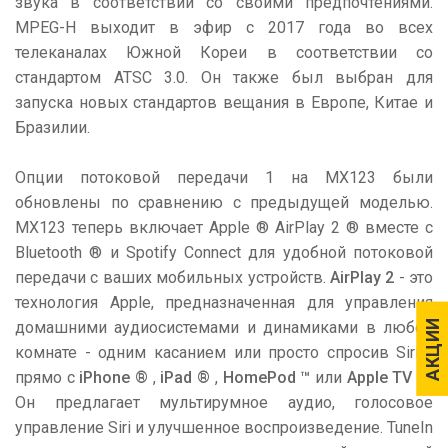
звука в соответствии со своими предпочтениями.
MPEG-H выходит в эфир с 2017 года во всех
телеканалах Южной Кореи в соответствии со
стандартом ATSC 3.0. Он также был выбран для
запуска новых стандартов вещания в Европе, Китае и
Бразилии.
Опции потоковой передачи 1 на MX123 были
обновлены по сравнению с предыдущей моделью.
MX123 теперь включает Apple ® AirPlay 2 ® вместе с
Bluetooth ® и Spotify Connect для удобной потоковой
передачи с ваших мобильных устройств.
AirPlay 2
- это
технология Apple, предназначенная для управления
АКЦИИ
АКЦИИ
домашними аудиосистемами и динамиками в любой
комнате - одним касанием или просто спросив Siri -
прямо с
iPhone ®
,
iPad ®
,
HomePod ™
или
Apple TV ®
.
Он предлагает мультирумное аудио, голосовое
управление Siri и улучшенное воспроизведение. TuneIn