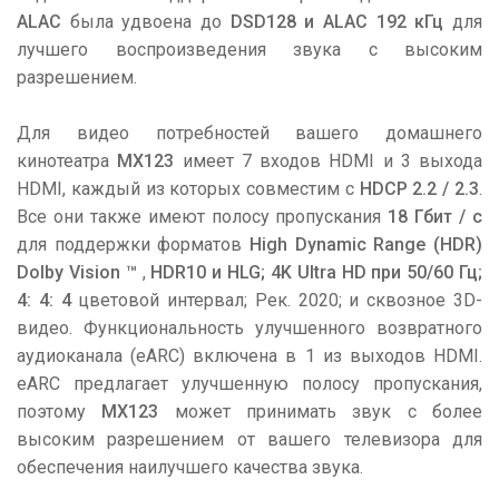
ALAC
была удвоена до
DSD128 и ALAC 192 кГц
для
лучшего воспроизведения звука с высоким
разрешением.
Для видео потребностей вашего домашнего
кинотеатра
MX123
имеет 7 входов HDMI и 3 выхода
HDMI, каждый из которых совместим с
HDCP 2.2 / 2.3
.
Все они также имеют полосу пропускания
18 Гбит / с
для поддержки форматов
High Dynamic Range (HDR)
Dolby Vision ™
,
HDR10 и HLG; 4K Ultra HD при 50/60 Гц;
4: 4: 4
цветовой интервал; Рек. 2020; и сквозное 3D-
видео. Функциональность улучшенного возвратного
аудиоканала (eARC) включена в 1 из выходов HDMI.
eARC предлагает улучшенную полосу пропускания,
поэтому
MX123
может принимать звук с более
высоким разрешением от вашего телевизора для
обеспечения наилучшего качества звука.