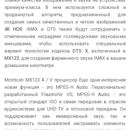
планки качества изображения и звука на устройствах
премиум-класса. В нем используется сложный и
продвинутый алгоритм, предназначенный для
создания самых качественных и четких изображений
4K HDR
. IMAX и DTS также будут сотрудничать с
отмеченными наградами голливудскими звуковыми
микшерами, чтобы использовать специальный
вариант технологии кодеков
DTS: X
, включенный в
MX123
, для создания фирменного звука IMAX в вашем
домашнем кинотеатре.
McIntosh MX123 A / V процессор
Еще одна интересная
новая функция - это MPEG-H Audio. Первоначально
разработанный Fraunhofer IIS, MPEG-H Audio - это
открытый стандарт ISO и самая передовая в отрасли
аудиосистема для UHD-TV и потоковой передачи. Он
поддерживает как иммерсивный звук, так и
возможность пользователей настраивать элементы