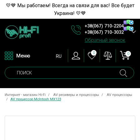
💛💙 Мы работаем! Всегда на связи для вас! Все будет
Украина! 💛💙
+38(067) 710-2204
+38(067) 710-3032
Обратный звонок
0
0
Меню
RU
Интернет - магазин Hi-Fi
AV ресиверы и процессоры
AV процессоры
AV процессор McIntosh MX123