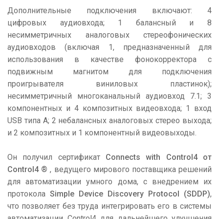
Дополнительные подключения включают: 4
цифровых аудиовхода; 1 балансный и 8
несимметричных аналоговых стереофонических
аудиовходов (включая 1, предназначенный для
использования в качестве фонокорректора с
подвижным магнитом для подключения
проигрывателя виниловых пластинок);
несимметричный многоканальный аудиовход 7.1; 3
компонентных и 4 композитных видеовхода; 1 вход
USB типа A; 2 небалансных аналоговых стерео выхода;
и 2 композитных и 1 компонентный видеовыходы.
Он получил сертификат
Connects with Control4 от
Control4 ®
, ведущего мирового поставщика решений
для автоматизации умного дома, с внедрением их
протокола
Simple Device Discovery Protocol (SDDP)
,
что позволяет без труда интегрировать его в системы
автоматизации Control4 для дальнейшего улучшения