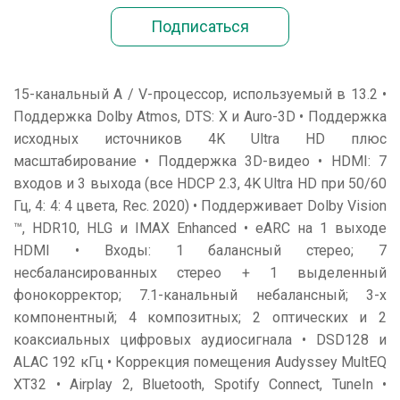
15-канальный A / V-процессор, используемый в 13.2 •
Поддержка Dolby Atmos, DTS: X и Auro-3D • Поддержка
исходных источников 4K Ultra HD плюс
масштабирование • Поддержка 3D-видео • HDMI: 7
входов и 3 выхода (все HDCP 2.3, 4K Ultra HD при 50/60
Гц, 4: 4: 4 цвета, Rec. 2020) • Поддерживает Dolby Vision
™, HDR10, HLG и IMAX Enhanced • eARC на 1 выходе
HDMI • Входы: 1 балансный стерео; 7
несбалансированных стерео + 1 выделенный
фонокорректор; 7.1-канальный небалансный; 3-х
компонентный; 4 композитных; 2 оптических и 2
коаксиальных цифровых аудиосигнала • DSD128 и
ALAC 192 кГц • Коррекция помещения Audyssey MultEQ
XT32 • Airplay 2, Bluetooth, Spotify Connect, TuneIn •