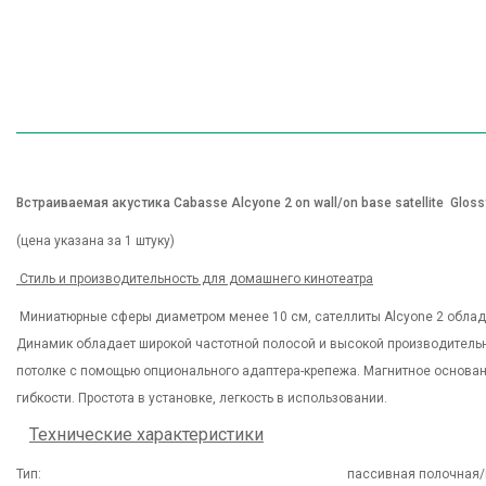
Встраиваемая акустика Cabasse Alcyone 2 on wall/on base satellite Gloss
(цена указана за 1 штуку)
Стиль и производительность для домашнего кинотеатра
Миниатюрные сферы диаметром менее 10 см, сателлиты Alcyone 2 облад
Динамик обладает широкой частотной полосой и высокой производительно
потолке с помощью опционального адаптера-крепежа. Магнитное основан
гибкости. Простота в установке, легкость в использовании.
Технические характеристики
Тип: пассивная полочная/настенная/