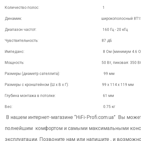
Количество полос: 1
Динамик: широкополосный 8T15 (мембран
Диапазон частот: 160 Гц - 20 кГц
Чувствительность: 87 дБ
Импеданс: 8 Ом (минимум 4.6 Ом
Мощность: 50 Вт, пиковая: 350 В
Размеры (диаметр сателлита): 99 мм
Размеры с кронштейном (Ш х В х Г): 99 х 114 х 119 мм
Глубина монтажа в потолке: 61 мм
Вес: 0.75 кг
В нашем интернет-магазине “
HiFi
-
Profi
.
com
.
ua
” Вы может
полнейшим комфортом и самыми максимальными конс
эксплуатации. Позвоните нам или напишите , и возмож