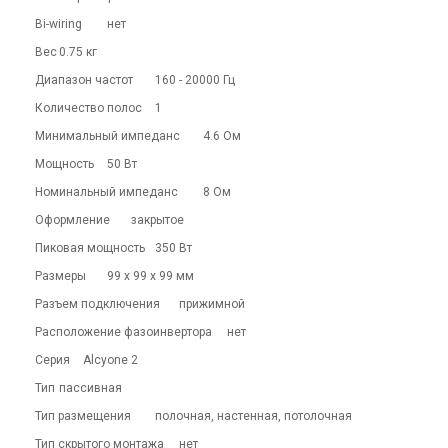
Bi-wiring
нет
Вес
0.75 кг
Диапазон частот
160 - 20000 Гц
Количество полос
1
Минимальный импеданс
4.6 Ом
Мощность
50 Вт
Номинальный импеданс
8 Ом
Оформление
закрытое
Пиковая мощность
350 Вт
Размеры
99 x 99 x 99 мм
Разъем подключения
прижимной
Расположение фазоинвертора
нет
Серия
Alcyone 2
Тип
пассивная
Тип размещения
полочная, настенная, потолочная
Тип скрытого монтажа
нет