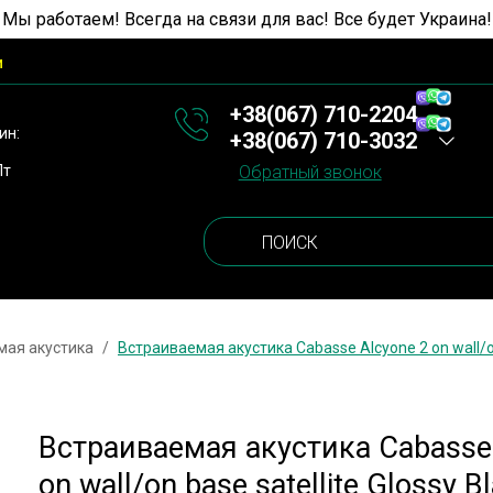
 Мы работаем! Всегда на связи для вас! Все будет Украина!
и
+38(067) 710-2204
ин:
+38(067) 710-3032
Пт
Обратный звонок
мая акустика
Встраиваемая акустика Cabasse Alcyone 2 on wall/on 
Встраиваемая акустика Cabasse
on wall/on base satellite Glossy B