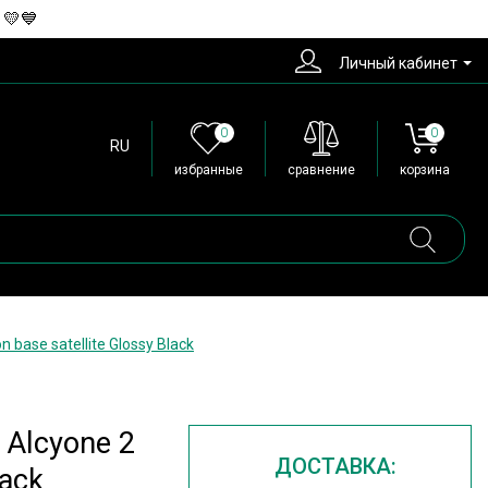
 💛💙
Личный кабинет
0
0
RU
избранные
сравнение
корзина
base satellite Glossy Black
 Alcyone 2
ДОСТАВКА:
lack