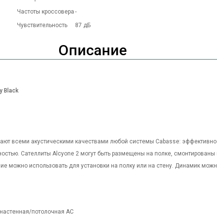
Частоты кроссовера
-
Чувствительность
87 дБ
Описание
y Black
ают всеми акустическими качествами любой системы Cabasse: эффективнос
стью. Сателлиты Alcyone 2 могут быть размещены на полке, смонтированы 
ие можно использовать для установки на полку или на стену. Динамик мож
потолочная АС