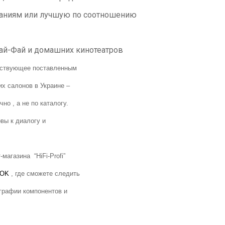
ваниям или лучшую по соотношению
ай-Фай и домашних кинотеатров
етствующее поставленным
х салонов в Украине –
о , а не по каталогу.
вы к диалогу и
-магазина “
HiFi
-
Profi
”
OK
, где сможете следить
ографии компонентов и