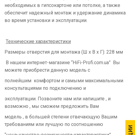
необходимых в гипсокартоне или потолке, а также
обеспечит надежный монтаж и удержание динамика
во время установки и эксплуатации.
Технические характеристики
Размеры отверстия для монтажа (Ш х В х Г): 228 мм
В нашем интернет-магазине “
HiFi
-
Profi
.
com
.
ua
” Вы
можете приобрести данную модель с
полнейшим комфортом и самыми максимальными
консультациями по подключению и
эксплуатации. Позвоните нам или напишите , и
возможно , мы сможем предложить Вам
модель , в большей степени отвечающую Вашим
требованиям или лучшую по соотношению
АКЦИИ
АКЦИИ
“цена-качество-возможности-характеристики”.