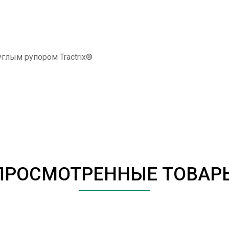
углым рупором Tractrix®
ПРОСМОТРЕННЫЕ ТОВАР