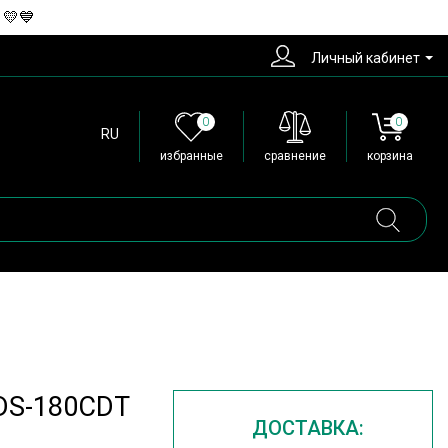
 💛💙
Личный кабинет
0
0
RU
избранные
сравнение
корзина
 DS-180CDT
ДОСТАВКА: