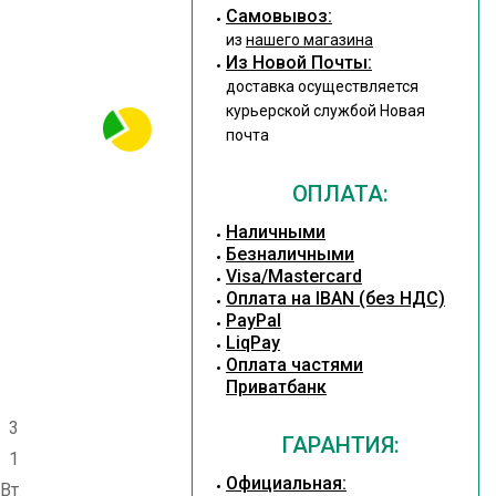
Cамовывоз:
из
нашего магазина
Из Новой Почты:
доставка осуществляется
курьерской службой Новая
почта
ОПЛАТА:
Наличными
Безналичными
Visa/Mastercard
Оплата на IBAN (без НДС)
PayPal
LiqPay
Оплата частями
Приватбанк
 3
ГАРАНТИЯ:
 1
Официальная:
Вт