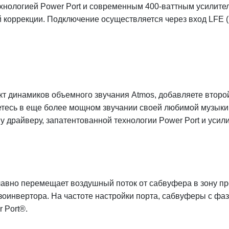
хнологией Power Port и современным 400-ваттным усилител
ой коррекции. Подключение осуществляется через вход LFE
ект динамиков объемного звучания Atmos, добавляете втор
етесь в еще более мощном звучании своей любимой музыки
драйверу, запатентованной технологии Power Port и усили
плавно перемещает воздушный поток от сабвуфера в зону п
зоинвертора. На частоте настройки порта, сабвуферы с фа
 Port®.