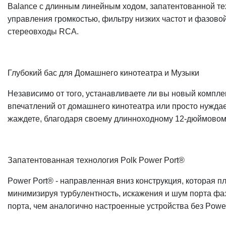
Balance с длинным линейным ходом, запатентованной те
управления громкостью, фильтру низких частот и фазов
стереовходы RCA.
Глубокий бас для Домашнего кинотеатра и Музыки
Независимо от того, устанавливаете ли вы новый компл
впечатлений от домашнего кинотеатра или просто нужда
жаждете, благодаря своему длинноходному 12-дюймовому 
Запатентованная технология Polk Power Port®
Power Port® - направленная вниз конструкция, которая 
минимизируя турбулентность, искажения и шум порта фа
порта, чем аналогично настроенные устройства без Power