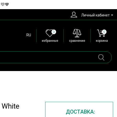
 💛💙
Личный кабинет
0
0
RU
избранные
сравнение
корзина
 White
ДОСТАВКА: