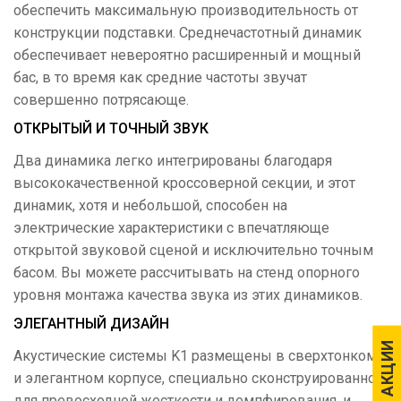
обеспечить максимальную производительность от
конструкции подставки. Среднечастотный динамик
обеспечивает невероятно расширенный и мощный
бас, в то время как средние частоты звучат
совершенно потрясающе.
ОТКРЫТЫЙ И ТОЧНЫЙ ЗВУК
Два динамика легко интегрированы благодаря
высококачественной кроссоверной секции, и этот
динамик, хотя и небольшой, способен на
электрические характеристики с впечатляюще
открытой звуковой сценой и исключительно точным
басом. Вы можете рассчитывать на стенд опорного
уровня монтажа качества звука из этих динамиков.
ЭЛЕГАНТНЫЙ ДИЗАЙН
АКЦИИ
АКЦИИ
Акустические системы K1 размещены в сверхтонком
и элегантном корпусе, специально сконструированном
для превосходной жесткости и демпфирования, и