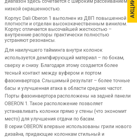
диапазон здесь сочетается с широким рассеиванием и
АКЦИИ
АКЦИИ
низкой окрашенностью.
Корпус Dali Oberon 1 выполнен из ДВП повышенной
плотности и отделан высококачественным винилом.
Корпус отличается высочайшей жесткостью –
внутренние распоры практически полностью
устраняют резонансы.
Для наилучшего тайминга внутри колонок
используется демпфирующий материал – по бокам,
сверху и снизу. Благодаря этому создается более
тесный контакт между вуфером и портом
фазоинвертора. Слышимый результат – более точные
басы и улучшенная атака в области средних частот.
Порты фазоинвертора расположены на задней панели
OBERON 1. Такое расположение позволяет
устанавливать колонки прямо у стены (что экономит
место) для улучшения отдачи по басам.
В серии OBERON впервые использованы грили нового
дизайна, придающие колонкам стильный и