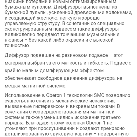
низкими потерями и новым оптимизированным
бумажным куполом. Диффузоры выполнены из
бумажной пульпы, усиленной древесными волокнами,
и создающей жесткую, легкую и хорошо
управляемую структуру. В сочетании со специально
сконструированным подвесом такие диффузоры
великолепно передают тончайшие музыкальные
нюансы – без какой-либо окраски и с высокой
точностью.
Диффузор подвешен на резиновом подвесе – этот
материал выбран за его мягкость и гибкость. Подвес с
крайне малым демпфирующим эффектом
обеспечивает свободное движение диффузора, не
мешая магнитной системе.
Использование в Oberon 1 технологии SMC позволило
существенно снизить механические искажения,
вызванные гистерезисом и вихревыми токами. В
сочетании с усовершенствованиями магнитной
системы также уменьшились искажения третьего
порядка. Благодаря этому колонки Oberon 1 не
утомляют при прослушивании и создают прекрасно
детализированную звуковую картину – невероятную