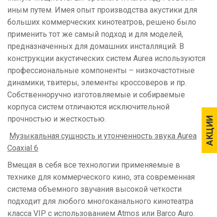
иным путем. Имея опыт производства акустики для
больших коммерческих кинотеатров, решено было
применить тот же самый подход и для моделей,
предназначенных для домашних инсталляций. В
конструкции акустических систем Aurea используются
профессиональные компоненты – низкочастотные
динамики, твитеры, элементы кроссоверов и пр.
Собственноручно изготовляемые и собираемые
корпуса систем отличаются исключительной
прочностью и жесткостью.
АКЦИИ
АКЦИИ
Музыкальная сущность и утонченность звука Aurea
Coaxial 6
Вмещая в себя все технологии применяемые в
технике для коммерческого кино, эта современная
система объемного звучания высокой четкости
подходит для любого многоканального кинотеатра
класса VIP с использованием Atmos или Barco Auro.