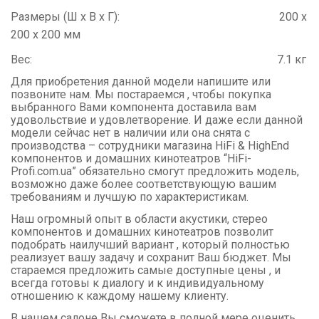
Размеры (Ш x В x Г): 200 x
200 x 200 мм
Вес: 7.1 кг
Для приобретения данной модели напишите или
позвоните нам. Мы постараемся , чтобы покупка
выбранного Вами компонента доставила вам
удовольствие и удовлетворение. И даже если данной
модели сейчас нет в наличии или она снята с
производства – сотрудники магазина
HiFi
&
HighEnd
компонентов и домашних кинотеатров “
HiFi
-
Profi
.
com
.
ua
” обязательно смогут предложить модель,
возможно даже более соответствующую вашим
требованиям и лучшую по характеристикам.
Наш огромный опыт в области акустики, стерео
компонентов и домашних кинотеатров позволит
подобрать наилучший вариант , который полностью
реализует вашу задачу и сохранит Ваш бюджет. Мы
стараемся предложить самые доступные цены , и
всегда готовы к диалогу и к индивидуальному
отношению к каждому нашему клиенту.
В нашем салоне Вы сможете в полной мере оценить