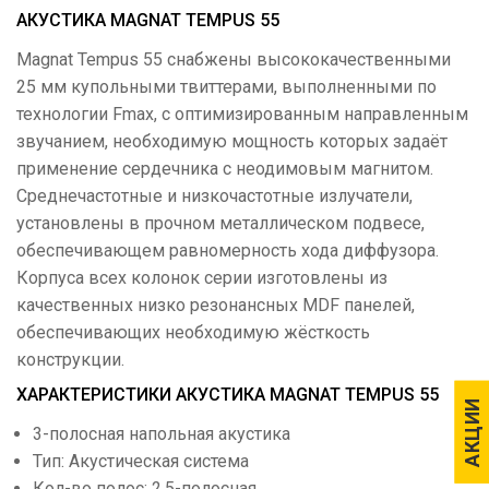
АКУСТИКА MAGNAT TEMPUS 55
Magnat Tempus 55 снабжены высококачественными
25 мм купольными твиттерами, выполненными по
технологии Fmax, с оптимизированным направленным
звучанием, необходимую мощность которых задаёт
применение сердечника с неодимовым магнитом.
Среднечастотные и низкочастотные излучатели,
установлены в прочном металлическом подвесе,
обеспечивающем равномерность хода диффузора.
Корпуса всех колонок серии изготовлены из
качественных низко резонансных MDF панелей,
обеспечивающих необходимую жёсткость
конструкции.
ХАРАКТЕРИСТИКИ АКУСТИКА MAGNAT TEMPUS 55
АКЦИИ
АКЦИИ
3-полосная напольная акустика
Тип: Акустическая система
Кол-во полос: 2.5-полосная