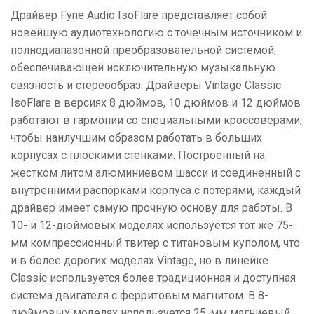
Драйвер Fyne Audio IsoFlare представляет собой
новейшую аудиотехнологию с точечным источником и
полнодиапазонной преобразовательной системой,
обеспечивающей исключительную музыкальную
связность и стереообраз. Драйверы Vintage Classic
IsoFlare в версиях 8 дюймов, 10 дюймов и 12 дюймов
работают в гармонии со специальными кроссоверами,
чтобы наилучшим образом работать в больших
корпусах с плоскими стенками. Построенный на
жестком литом алюминиевом шасси и соединенный с
внутренними распорками корпуса с потерями, каждый
драйвер имеет самую прочную основу для работы. В
10- и 12-дюймовых моделях используется тот же 75-
мм компрессионный твитер с титановым куполом, что
и в более дорогих моделях Vintage, но в линейке
Classic используется более традиционная и доступная
система двигателя с ферритовым магнитом. В 8-
дюймовых моделях используется 25-мм магниевый