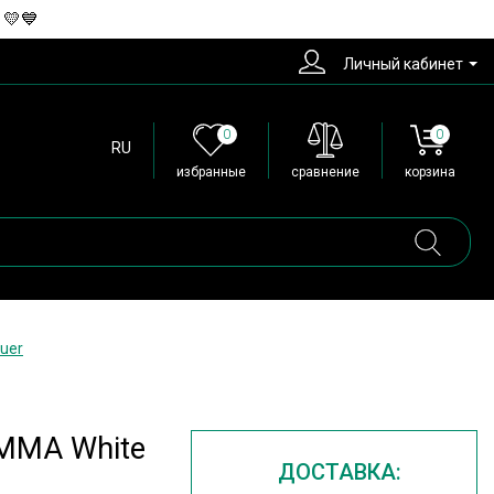
 💛💙
Личный кабинет
0
0
RU
избранные
сравнение
корзина
uer
AMMA White
ДОСТАВКА: