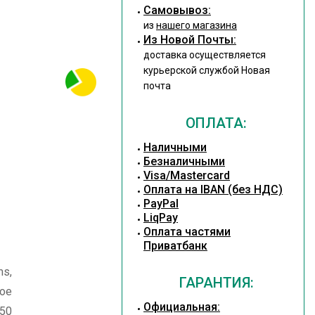
Cамовывоз:
из
нашего магазина
Из Новой Почты:
доставка осуществляется
курьерской службой Новая
почта
ОПЛАТА:
Наличными
Безналичными
Visa/Mastercard
Оплата на IBAN (без НДС)
PayPal
LiqPay
Оплата частями
Приватбанк
s,
ГАРАНТИЯ:
кое
Официальная:
50