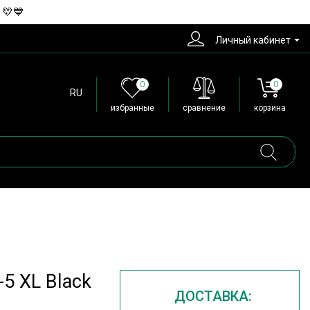
 💛💙
Личный кабинет
0
0
RU
избранные
сравнение
корзина
5 XL Black
ДОСТАВКА: