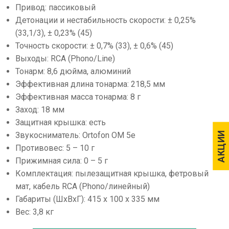
Привод: пассиковый
Детонации и нестабильность скорости: ± 0,25%
(33,1/3), ± 0,23% (45)
Точность скорости: ± 0,7% (33), ± 0,6% (45)
Выходы: RCA (Phono/Line)
Тонарм: 8,6 дюйма, алюминий
Эффективная длина тонарма: 218,5 мм
Эффективная масса тонарма: 8 г
Заход: 18 мм
Защитная крышка: есть
АКЦИИ
АКЦИИ
Звукосниматель: Ortofon OM 5е
Противовес: 5 – 10 г
Прижимная сила: 0 – 5 г
Комплектация: пылезащитная крышка, фетровый
мат, кабель RCA (Phono/линейный)
Габариты (ШхВхГ): 415 х 100 х 335 мм
Вес: 3,8 кг