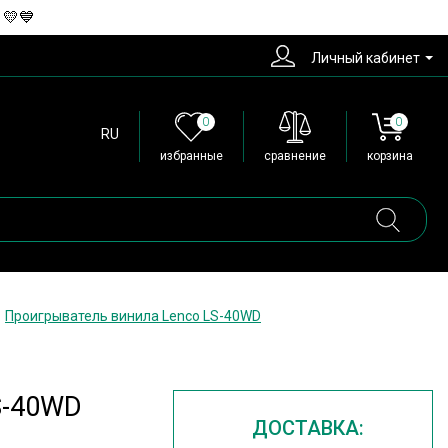
 💛💙
Личный кабинет
0
0
RU
избранные
сравнение
корзина
Проигрыватель винила Lenco LS-40WD
S-40WD
ДОСТАВКА: