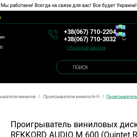
 Мы работаем! Всегда на связи для вас! Все будет Украина!
и
+38(067) 710-2204
ин:
+38(067) 710-3032
Пт
Обратный звонок
рыватели винилов
Проигрыватели винила Hi-Fi
Проигрыватель
Проигрыватель виниловых дис
REKKORD AUDIO M 600 (Quintet R