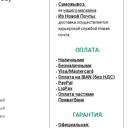
Cамовывоз:
из
нашего магазина
Из Новой Почты:
доставка осуществляется
курьерской службой Новая
почта
ОПЛАТА:
Наличными
Безналичными
Visa/Mastercard
Оплата на IBAN (без НДС)
PayPal
LiqPay
Оплата частями
Приватбанк
ий
ый
ГАРАНТИЯ:
ен
Официальная: