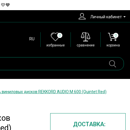
 💛💙
Личный кабинет
0
0
RU
избранные
сравнение
корзина
 виниловых дисков REKKORD AUDIO M 600 (Quintet Red)
ков
ДОСТАВКА:
ed)