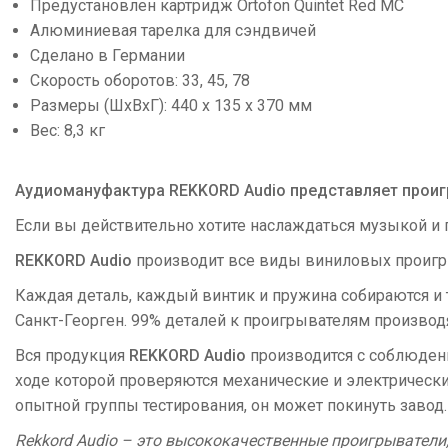
Предустановлен картридж Ortofon Quintet Red MC
Алюминиевая тарелка для сэндвичей
Сделано в Германии
Скорость оборотов: 33, 45, 78
Размеры (ШxВxГ): 440 x 135 x 370 мм
Вес: 8,3 кг
Аудиомануфактура REKKORD Audio представляет проиг
Если вы действительно хотите наслаждаться музыкой и п
REKKORD Audio
производит все виды виниловых проигрыв
Каждая деталь, каждый винтик и пружина собираются и 
Санкт-Георген. 99% деталей к проигрывателям производ
Вся продукция
REKKORD Audio
производится с соблюдени
ходе которой проверяются механические и электрически
опытной группы тестирования, он может покинуть завод.
Rekkord Audio – это высококачественные проигрыватели