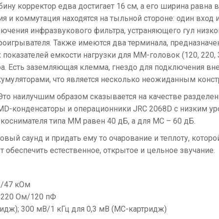
ину корректор едва достигает 16 см, а его ширина равна в
я и коммутация находятся на тыльной стороне: один вхо
ючения инфразвукового фильтра, устраняющего гул низкой 
роигрывателя. Также имеются два терминала, предназнач
мых показателей емкости нагрузки для MM-головок (120, 220,
Есть заземляющая клемма, гнездо для подключения внешне
ккумуляторами, что является несколько неожиданным конс
. Это наилучшим образом сказывается на качестве разделе
D-конденсаторы и операционники JRC 2068D с низким ур
оснимателя типа MM равен 40 дБ, а для MC – 60 дБ.
ый саунд и придать ему то очарование и теплоту, которой
 обеспечить естественное, открытое и цельное звучание.
Ф/47 кОм
и 220 Ом/120 пФ
дж); 300 мВ/1 кГц для 0,3 мВ (MC-картридж)