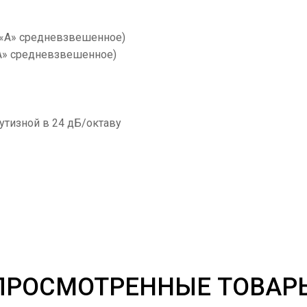
 «A» средневзвешенное)
«A» средневзвешенное)
рутизной в 24 дБ/октаву
ПРОСМОТРЕННЫЕ ТОВАР