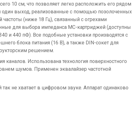
сего 10 см, что позволяет легко расположить его рядом
д и один выход, реализованные с помощью позолоченных
частоты (ниже 18 Гц), связанный с огрехами
енные для выбора импеданса MС-картриджей (доступны
 340 и 440 пФ). Все подобные установки производятся с
го блока питания (16 В), а также DIN-сокет для
трукторским решением.
ния каналов. Использована технология поверхностного
овнем шумов. Применен эквалайзер частотной
 так не хватает в цифровом звуке. Аппарат одинаково