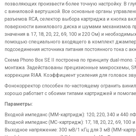
позволяющих произвести более точную настройку. В глуб
с виниловой вертушкой. Все основные органы управлени
разъемов RCA, селектор выбора картриджа и кнопка вкл
поверхности винилового диска и шумами механизмов п
значения в 17, 18, 20, 22, 69, 100 и 220 Ом) и необходи
помощью специального входящего в комплект джампера. 
подсоединения источника питания постоянного тока с а
Схема Phono Box SE II построена по принципу dual-mono
монтажа. Задействованы прецизионные микросхемы, SM
коррекции RIAA. Коэффициент усиления для головок звук
Фонокорректор способен по-настоящему огранить винилов
хорошо работает с обоими типами картриджей и помогает
Параметры:
Входной импеданс (ММ-картридж): 120, 220, 340 и 440 п
Входной импеданс (МС-картридж): 17, 18, 20, 22, 69, 100 
Выходное напряжение: 300 мВ/1 кГц для 3 мВ (ММ-картри