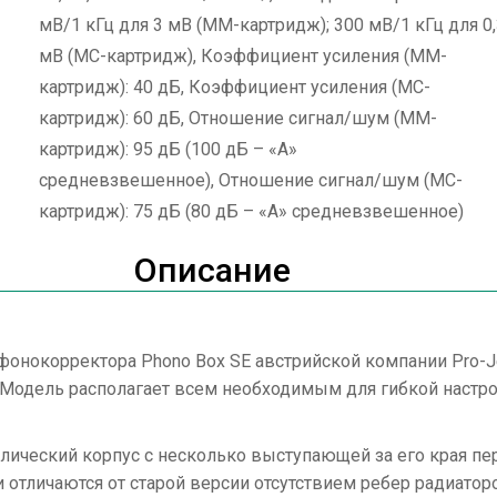
мВ/1 кГц для 3 мВ (ММ-картридж); 300 мВ/1 кГц для 0
мВ (MC-картридж), Коэффициент усиления (MM-
картридж): 40 дБ, Коэффициент усиления (MС-
картридж): 60 дБ, Отношение сигнал/шум (MM-
картридж): 95 дБ (100 дБ – «A»
средневзвешенное), Отношение сигнал/шум (MС-
картридж): 75 дБ (80 дБ – «A» средневзвешенное)
Описание
нокорректора Phono Box SE австрийской компании Pro-Je
. Модель располагает всем необходимым для гибкой настр
ический корпус с несколько выступающей за его края пе
и отличаются от старой версии отсутствием ребер радиат