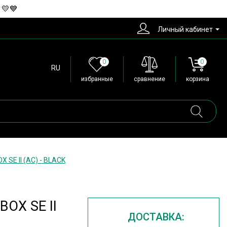
 💛💙
Личный кабинет
0
0
RU
избранные
сравнение
корзина
 SE II (AC) - BLACK
BOX SE II
ДОСТАВКА: